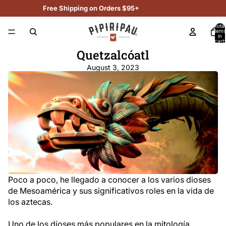
Free Shipping on Orders $95+
Total
items
in
cart:
0
Quetzalcóatl
August 3, 2023
Poco a poco, he llegado a conocer a los varios dioses
de Mesoamérica y sus significativos roles en la vida de
los aztecas.
Uno de los dioses más populares en la mitología