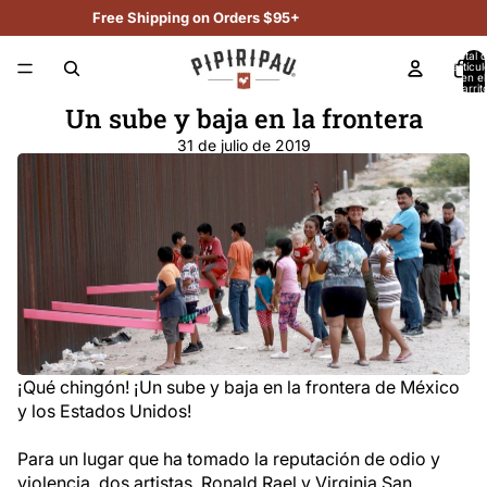
Free Shipping on Orders $95+
Total 
artícul
en el
carrit
0
Un sube y baja en la frontera
31 de julio de 2019
¡Qué chingón! ¡Un sube y baja en la frontera de México
y los Estados Unidos!
Para un lugar que ha tomado la reputación de odio y
violencia, dos artistas, Ronald Rael y Virginia San